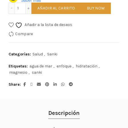
Saber más
Inner 7 con Yuzím Sabor Yuzu Cítrico cantidad
AÑADIR AL CARRITO
BUY NOW
Añadir a la lista de deseos
Compare
Categorías:
Salud
,
Sanki
Etiquetas:
agua de mar
,
enfoque
,
hidratación
,
magnesio
,
sanki
Share
Descripción