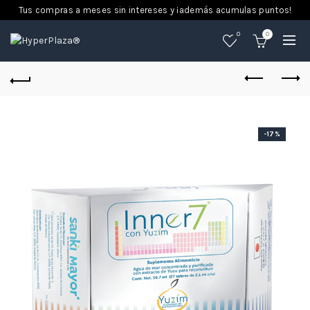
Tus compras a meses sin intereses y ¡además acumulas puntos!
0
0
-17%