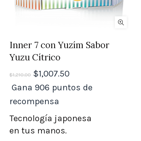
Inner 7 con Yuzím Sabor
Yuzu Cítrico
El
El
$
1,007.50
$
1,210.00
precio
precio
Gana 906 puntos de
original
actual
recompensa
era:
es:
Tecnología
japonesa
$1,210.00.
$1,007.50.
en tus
manos
.