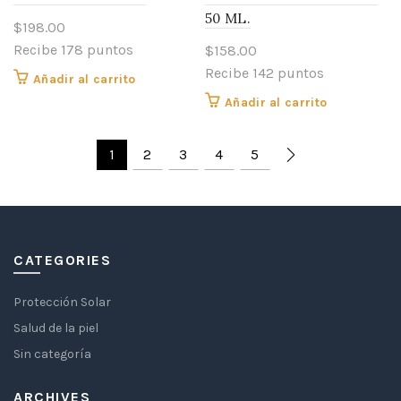
50 ML.
$
198.00
Recibe 178 puntos
$
158.00
Recibe 142 puntos
Añadir al carrito
Añadir al carrito
1
2
3
4
5
CATEGORIES
Protección Solar
Salud de la piel
Sin categoría
ARCHIVES