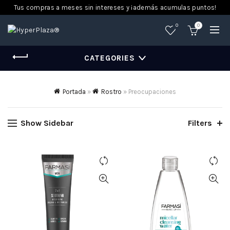
Tus compras a meses sin intereses y ¡además acumulas puntos!
0
0
CATEGORIES
Portada
»
Rostro
»
Preocupaciones
Show Sidebar
Filters