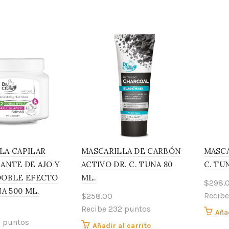
LA CAPILAR
MASCARILLA DE CARBÓN
MASCA
ZANTE DE AJO Y
ACTIVO DR. C. TUNA 80
C. TU
DOBLE EFECTO
ML.
$
298.
NA 500 ML.
Recibe
$
258.00
Recibe 232 puntos
Añad
6 puntos
Añadir al carrito