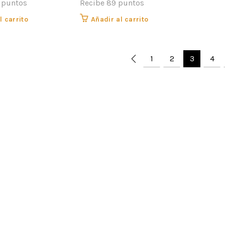
 puntos
Recibe 89 puntos
l carrito
Añadir al carrito
1
2
3
4