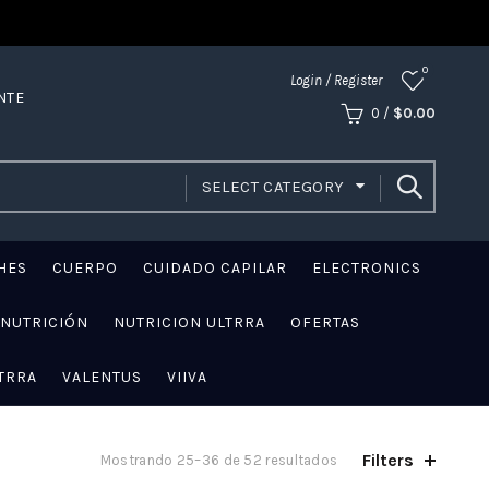
0
Login / Register
NTE
0
/
$
0.00
SELECT CATEGORY
HES
CUERPO
CUIDADO CAPILAR
ELECTRONICS
NUTRICIÓN
NUTRICION ULTRRA
OFERTAS
TRRA
VALENTUS
VIIVA
Filters
Mostrando 25–36 de 52 resultados