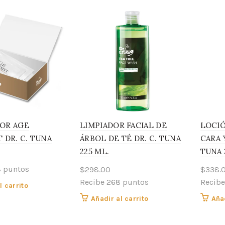
OR AGE
LIMPIADOR FACIAL DE
LOCIÓ
 DR. C. TUNA
ÁRBOL DE TÉ DR. C. TUNA
CARA 
225 ML.
TUNA 
8 puntos
$
298.00
$
338.
Recibe 268 puntos
Recibe
l carrito
Añadir al carrito
Añad