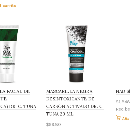
l carrito
LA FACIAL DE
MASCARILLA NEGRA
NAD Sh
 TE
DESINTOXICANTE DE
$
1,848
A) DR. C. TUNA
CARBÓN ACTIVADO DR. C.
Recibe
TUNA 20 ML.
Añad
$
99.80