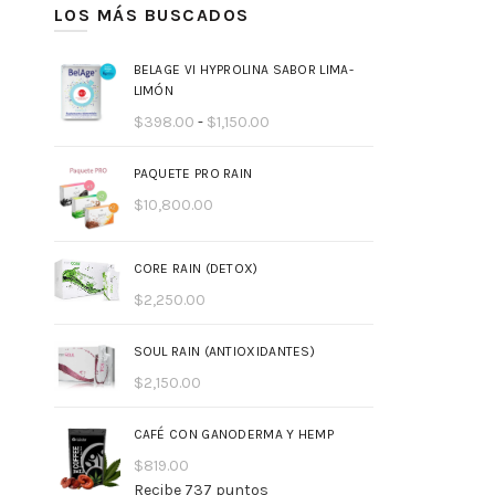
LOS MÁS BUSCADOS
BELAGE VI HYPROLINA SABOR LIMA-
LIMÓN
Rango
$
398.00
-
$
1,150.00
de
precios:
PAQUETE PRO RAIN
desde
$
10,800.00
$398.00
hasta
$1,150.00
CORE RAIN (DETOX)
$
2,250.00
SOUL RAIN (ANTIOXIDANTES)
$
2,150.00
CAFÉ CON GANODERMA Y HEMP
$
819.00
Recibe 737 puntos