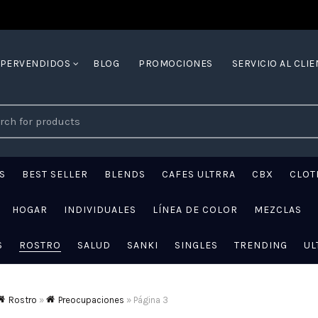
YPERVENDIDOS
BLOG
PROMOCIONES
SERVICIO AL CLIE
ch
S
BEST SELLER
BLENDS
CAFES ULTRRA
CBX
CLOT
HOGAR
INDIVIDUALES
LÍNEA DE COLOR
MEZCLAS
S
ROSTRO
SALUD
SANKI
SINGLES
TRENDING
UL
Rostro
»
Preocupaciones
»
Página 3