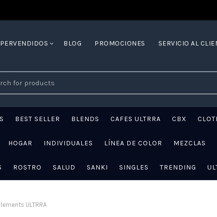
YPERVENDIDOS
BLOG
PROMOCIONES
SERVICIO AL CLIE
ch
S
BEST SELLER
BLENDS
CAFES ULTRRA
CBX
CLOT
HOGAR
INDIVIDUALES
LÍNEA DE COLOR
MEZCLAS
S
ROSTRO
SALUD
SANKI
SINGLES
TRENDING
UL
Elements ULTRRA