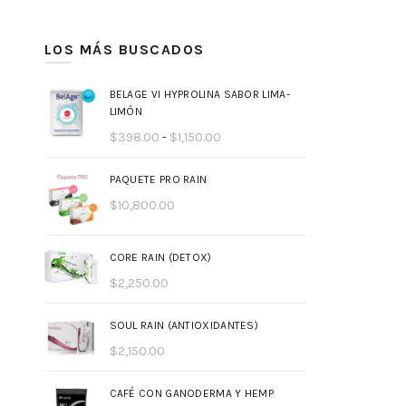
mínimo
máximo
LOS MÁS BUSCADOS
BELAGE VI HYPROLINA SABOR LIMA-
LIMÓN
Rango
$
398.00
-
$
1,150.00
de
precios:
PAQUETE PRO RAIN
desde
$
10,800.00
$398.00
hasta
$1,150.00
CORE RAIN (DETOX)
$
2,250.00
SOUL RAIN (ANTIOXIDANTES)
$
2,150.00
CAFÉ CON GANODERMA Y HEMP