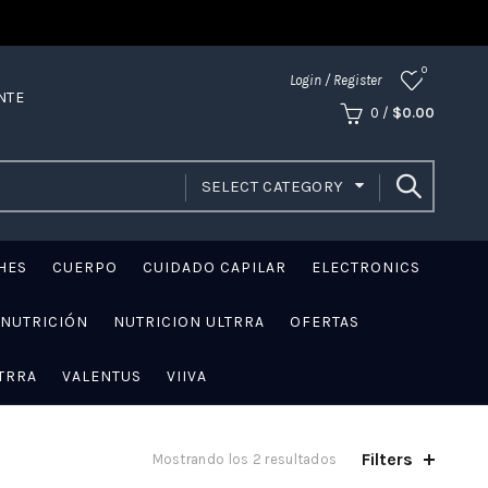
0
Login / Register
NTE
0
/
$
0.00
SELECT CATEGORY
HES
CUERPO
CUIDADO CAPILAR
ELECTRONICS
NUTRICIÓN
NUTRICION ULTRRA
OFERTAS
TRRA
VALENTUS
VIIVA
Filters
Mostrando los 2 resultados