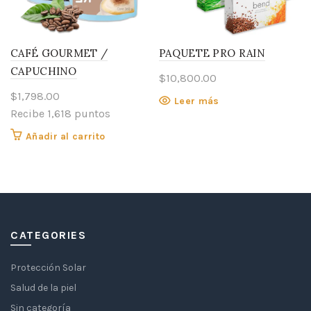
CAFÉ GOURMET /
PAQUETE PRO RAIN
CAPUCHINO
$
10,800.00
$
1,798.00
Leer más
Recibe 1,618 puntos
Añadir al carrito
CATEGORIES
Protección Solar
Salud de la piel
Sin categoría