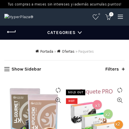
Tus compras a meses sin intereses y ¡además acumulas puntos!
0
0
CATEGORIES
Portada
»
Ofertas
»
Paquetes
Show Sidebar
Filters
SOLD OUT
HOT