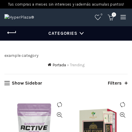
Tus compras a meses sin intereses y ¡además acumulas puntos!
0
0
CATEGORIES
example category
Portada
»
Trending
Show Sidebar
Filters