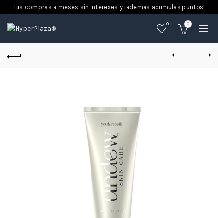
Tus compras a meses sin intereses y ¡además acumulas puntos!
0
0