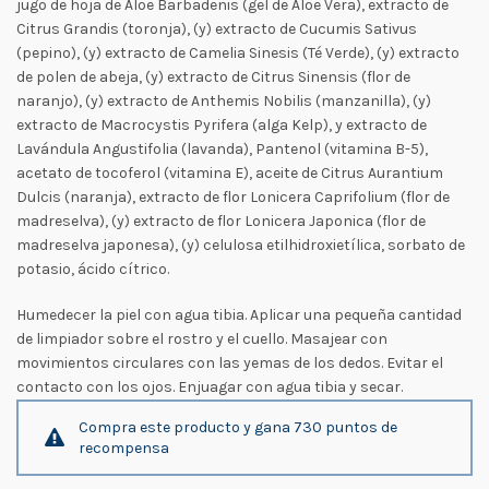
jugo de hoja de Aloe Barbadenis (gel de Aloe Vera), extracto de
Citrus Grandis (toronja), (y) extracto de Cucumis Sativus
(pepino), (y) extracto de Camelia Sinesis (Té Verde), (y) extracto
de polen de abeja, (y) extracto de Citrus Sinensis (flor de
naranjo), (y) extracto de Anthemis Nobilis (manzanilla), (y)
extracto de Macrocystis Pyrifera (alga Kelp), y extracto de
Lavándula Angustifolia (lavanda), Pantenol (vitamina B-5),
acetato de tocoferol (vitamina E), aceite de Citrus Aurantium
Dulcis (naranja), extracto de flor Lonicera Caprifolium (flor de
madreselva), (y) extracto de flor Lonicera Japonica (flor de
madreselva japonesa), (y) celulosa etilhidroxietílica, sorbato de
potasio, ácido cítrico.
Humedecer la piel con agua tibia. Aplicar una pequeña cantidad
de limpiador sobre el rostro y el cuello. Masajear con
movimientos circulares con las yemas de los dedos. Evitar el
contacto con los ojos. Enjuagar con agua tibia y secar.
Compra este producto y gana 730 puntos de
recompensa