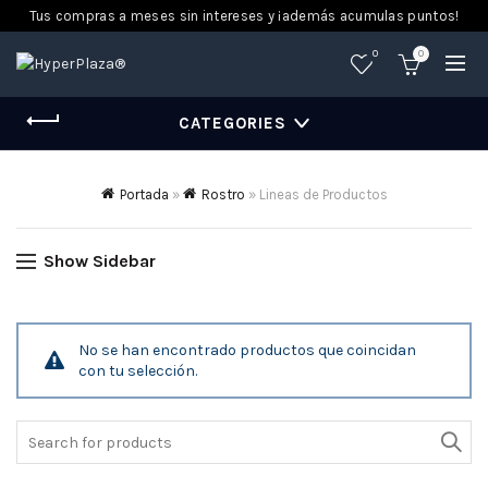
Tus compras a meses sin intereses y ¡además acumulas puntos!
0
0
CATEGORIES
Portada
»
Rostro
»
Lineas de Productos
Show Sidebar
No se han encontrado productos que coincidan
con tu selección.
Search
for: