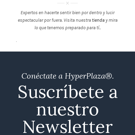
Expertos en hacerte sentir bien por dentro y lucir
espectacular por fuera. Visita nuestra
tienda
y mira
lo que tenemos preparado para tí..
.
Conéctate a HyperPlaza®.
Suscríbete a
nuestro
Newsletter