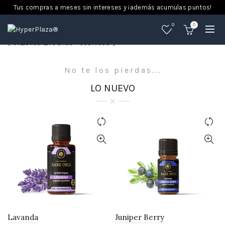
Tus compras a meses sin intereses y ¡además acumulas puntos!
0
0
[rev_slider_vc alias=”cosmetic”]
No te los pierdas...
LO NUEVO
Lavanda
Juniper Berry