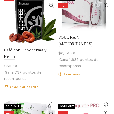
HOT
SOUL RAIN
(ANTIOXIDANTES)
Café con Ganoderma y
$
2,150.00
Hemp
Gana 1,935 puntos de
recompensa
$
819.00
Gana 737 puntos de
Leer más
recompensa
Añadir al carrito
SOLD OUT
SOLD OUT