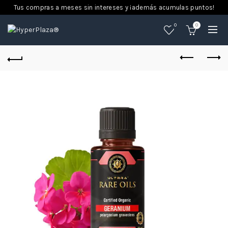
Tus compras a meses sin intereses y ¡además acumulas puntos!
0
0