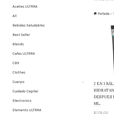
Aceites ULTRRA
Portada
»
All
Bebidas Saludables
Best Seller
Blends
Cafes ULTRRA
CBX
Clothes
Cuerpo
2 EN 1 BÁ
HIDRATAN
Cuidado Capilar
DESPUES D
Electronics
ML.
Elements ULTRRA
$
178.00