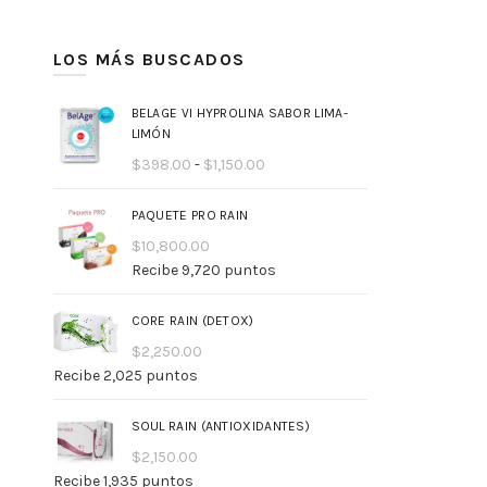
mínimo
máximo
LOS MÁS BUSCADOS
BELAGE VI HYPROLINA SABOR LIMA-
LIMÓN
Rango
$
398.00
-
$
1,150.00
de
precios:
PAQUETE PRO RAIN
desde
$
10,800.00
$398.00
Recibe 9,720 puntos
hasta
$1,150.00
CORE RAIN (DETOX)
$
2,250.00
Recibe 2,025 puntos
SOUL RAIN (ANTIOXIDANTES)
$
2,150.00
Recibe 1,935 puntos