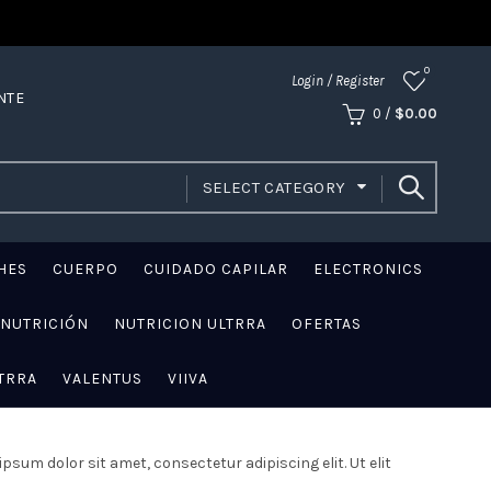
0
Login / Register
NTE
0
/
$
0.00
SELECT CATEGORY
HES
CUERPO
CUIDADO CAPILAR
ELECTRONICS
NUTRICIÓN
NUTRICION ULTRRA
OFERTAS
TRRA
VALENTUS
VIIVA
psum dolor sit amet, consectetur adipiscing elit. Ut elit