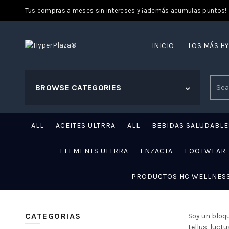
Tus compras a meses sin intereses y ¡además acumulas puntos!
INICIO
LOS MÁS H
Sear
BROWSE CATEGORIES
for:
ALL
ACEITES ULTRRA
ALL
BEBIDAS SALUDABLE
ELEMENTS ULTRRA
ENZACTA
FOOTWEAR
PRODUCTOS HC WELLNES
CATEGORIAS
Soy un bloqu
tellus, luct