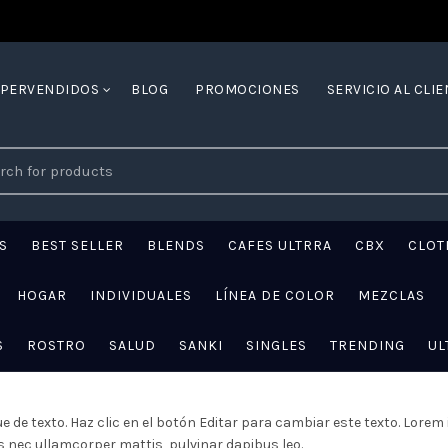
YPERVENDIDOS
BLOG
PROMOCIONES
SERVICIO AL CLIE
ch
S
BEST SELLER
BLENDS
CAFES ULTRRA
CBX
CLOT
HOGAR
INDIVIDUALES
LÍNEA DE COLOR
MEZCLAS
S
ROSTRO
SALUD
SANKI
SINGLES
TRENDING
UL
e de texto. Haz clic en el botón Editar para cambiar este texto. Lorem i
us nec ullamcorper mattis, pulvinar dapibus leo.