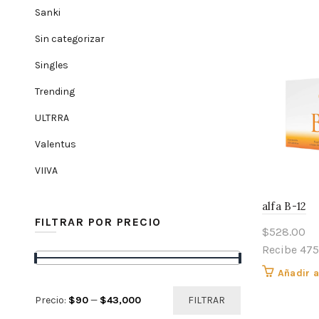
Sanki
Sin categorizar
Singles
Trending
ULTRRA
Valentus
VIIVA
alfa B-12
FILTRAR POR PRECIO
$
528.00
Recibe 475
Añadir a
Precio
Precio
Precio:
$90
—
$43,000
FILTRAR