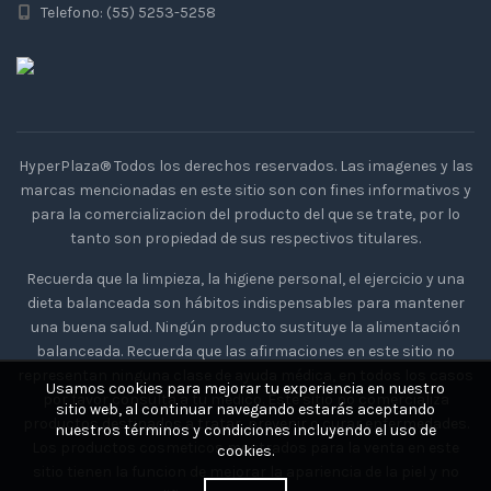
Telefono: (55) 5253-5258
HyperPlaza® Todos los derechos reservados. Las imagenes y las
marcas mencionadas en este sitio son con fines informativos y
para la comercializacion del producto del que se trate, por lo
tanto son propiedad de sus respectivos titulares.
Recuerda que la limpieza, la higiene personal, el ejercicio y una
dieta balanceada son hábitos indispensables para mantener
una buena salud. Ningún producto sustituye la alimentación
balanceada. Recuerda que las afirmaciones en este sitio no
representan ninguna clase de ayuda médica, en todos los casos
Usamos cookies para mejorar tu experiencia en nuestro
por favor consulta a tu medico. Este sitio no comercializa
sitio web, al continuar navegando estarás aceptando
productos destinados a tratar, prevenir o curar enfermedades.
nuestros términos y condiciones incluyendo el uso de
Los productos cosmeticos mostrados para la venta en este
cookies.
sitio tienen la funcion de mejorar la apariencia de la piel y no