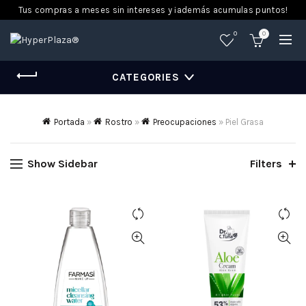
Tus compras a meses sin intereses y ¡además acumulas puntos!
0
0
CATEGORIES
Portada
»
Rostro
»
Preocupaciones
»
Piel Grasa
Show Sidebar
Filters