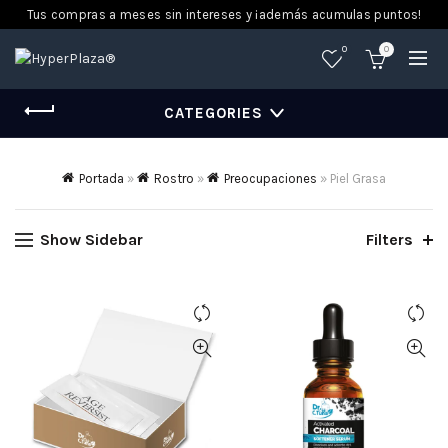
Tus compras a meses sin intereses y ¡además acumulas puntos!
0
0
CATEGORIES
Portada
»
Rostro
»
Preocupaciones
»
Piel Grasa
Show Sidebar
Filters