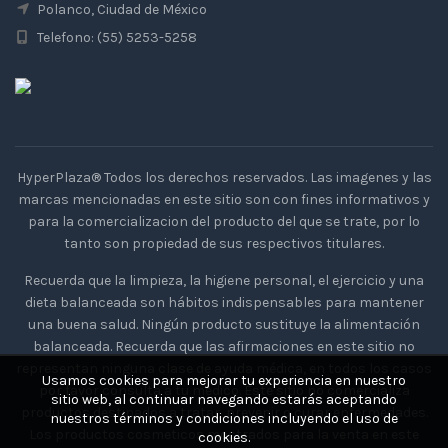
Polanco, Ciudad de México
Telefono: (55) 5253-5258
HyperPlaza® Todos los derechos reservados. Las imagenes y las
marcas mencionadas en este sitio son con fines informativos y
para la comercializacion del producto del que se trate, por lo
tanto son propiedad de sus respectivos titulares.
Recuerda que la limpieza, la higiene personal, el ejercicio y una
dieta balanceada son hábitos indispensables para mantener
una buena salud. Ningún producto sustituye la alimentación
balanceada. Recuerda que las afirmaciones en este sitio no
representan ninguna clase de ayuda médica, en todos los casos
Usamos cookies para mejorar tu experiencia en nuestro
por favor consulta a tu medico. Este sitio no comercializa
sitio web, al continuar navegando estarás aceptando
productos destinados a tratar, prevenir o curar enfermedades.
nuestros términos y condiciones incluyendo el uso de
Los productos cosmeticos mostrados para la venta en este
cookies.