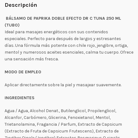
Descripción
BÁLSAMO DE PAPRIKA DOBLE EFECTO DR C TUNA 250 ML
(TUBO)
Ideal para masajes energéticos con sus contenidos
especiales. Perfecto para después de largos y estresantes
días. Una fórmula más potente con chile rojo, jengibre, ortiga,
mentol y numerosos aceites esenciales, calma tu cuerpo. Ofrece
una sensación más fresca.
MODO DE EMPLEO
Aplicar directamente sobre la piel y masajear suavemente.
INGREDIENTES
Agua / Agua, Alcohol Denat., Butilenglicol, Propilenglicol,
Alcanfor, Carbómero, Glicerina, Fenoxietanol, Mentol,
Trietanolamina, Fragancia / Parfum, Extracto de Capsicum
(Extracto de Fruta de Capsicum Frutescens), Extracto de
Zingiber Oinale (Jengibre) Extractos Rosmarinus O cinalis