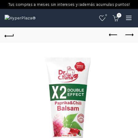
Tus compras a meses sin intereses y ¡además acumulas puntos!
0
0