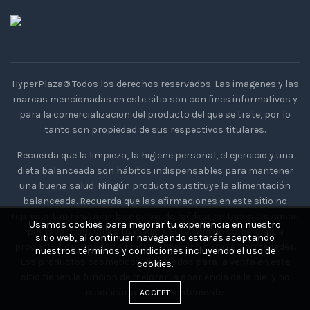
HyperPlaza® Todos los derechos reservados. Las imagenes y las
marcas mencionadas en este sitio son con fines informativos y
para la comercializacion del producto del que se trate, por lo
tanto son propiedad de sus respectivos titulares.
Recuerda que la limpieza, la higiene personal, el ejercicio y una
dieta balanceada son hábitos indispensables para mantener
una buena salud. Ningún producto sustituye la alimentación
balanceada. Recuerda que las afirmaciones en este sitio no
representan ninguna clase de ayuda médica, en todos los casos
Usamos cookies para mejorar tu experiencia en nuestro
por favor consulta a tu medico. Este sitio no comercializa
sitio web, al continuar navegando estarás aceptando
productos destinados a tratar, prevenir o curar enfermedades.
nuestros términos y condiciones incluyendo el uso de
Los productos cosmeticos mostrados para la venta en este
cookies.
sitio tienen la funcion de mejorar la apariencia de la piel y no
modificarla permanentemente.
ACCEPT