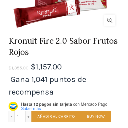
Kronuit Fire 2.0 Sabor Frutos
Rojos
El
El
$
1,157.00
$
1,355.00
precio
precio
Gana 1,041 puntos de
original
actual
recompensa
era:
es:
Hasta 12 pagos sin tarjeta
con Mercado Pago.
Saber más
Kronuit Fire 2.0 Sabor Frutos Rojos cantidad
$1,355.00.
$1,157.00.
AÑADIR AL CARRITO
BUY NOW