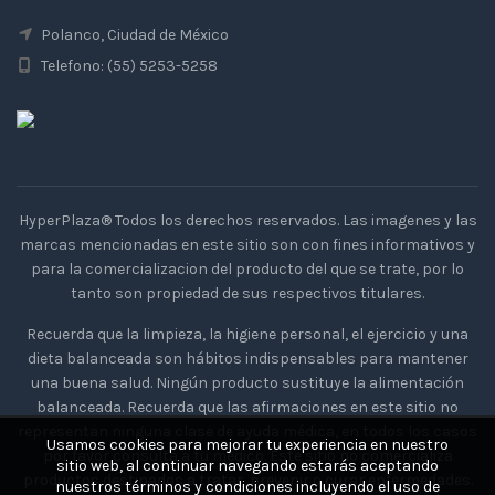
Polanco, Ciudad de México
Telefono: (55) 5253-5258
HyperPlaza® Todos los derechos reservados. Las imagenes y las
marcas mencionadas en este sitio son con fines informativos y
para la comercializacion del producto del que se trate, por lo
tanto son propiedad de sus respectivos titulares.
Recuerda que la limpieza, la higiene personal, el ejercicio y una
dieta balanceada son hábitos indispensables para mantener
una buena salud. Ningún producto sustituye la alimentación
balanceada. Recuerda que las afirmaciones en este sitio no
representan ninguna clase de ayuda médica, en todos los casos
Usamos cookies para mejorar tu experiencia en nuestro
por favor consulta a tu medico. Este sitio no comercializa
sitio web, al continuar navegando estarás aceptando
productos destinados a tratar, prevenir o curar enfermedades.
nuestros términos y condiciones incluyendo el uso de