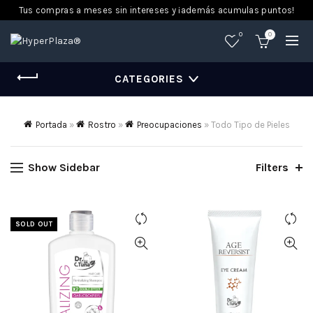
Tus compras a meses sin intereses y ¡además acumulas puntos!
0
0
CATEGORIES
Portada
»
Rostro
»
Preocupaciones
»
Todo Tipo de Pieles
Show Sidebar
Filters
SOLD OUT