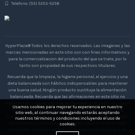
Telefono: (55) 5253-5258
HyperPlaza® Todos los derechos reservados. Las imagenes y las
marcas mencionadas en este sitio son con fines informativos y
para la comercializacion del producto del que se trate, por lo
tanto son propiedad de sus respectivos titulares.
Recuerda que la limpieza, la higiene personal, el ejercicio y una
dieta balanceada son hábitos indispensables para mantener
una buena salud. Ningún producto sustituye la alimentación
balanceada. Recuerda que las afirmaciones en este sitio no
representan ninguna clase de ayuda médica, en todos los casos
Usamos cookies para mejorar tu experiencia en nuestro
por favor consulta a tu medico. Este sitio no comercializa
sitio web, al continuar navegando estarás aceptando
productos destinados a tratar, prevenir o curar enfermedades.
nuestros términos y condiciones incluyendo el uso de
Los productos cosmeticos mostrados para la venta en este
cookies.
sitio tienen la funcion de mejorar la apariencia de la piel y no