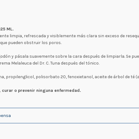
25 ML.
 siente limpia, refrescada y visiblemente más clara sin exceso de reseq
, que pueden obstruir los poros.
odón y pásala suavemente sobre la cara después de limpiarla. Se pue
Crema Melaleuca del Dr. C. Tuna después del tónico.
, propilenglicol, polisorbato 20, fenoxietanol, aceite de árbol de té (ac
, curar o prevenir ninguna enfermedad.
pensa