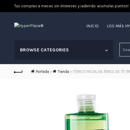
Tus compras a meses sin intereses y ¡además acumulas puntos!
INICIO
LOS MÁS H
Sear
BROWSE CATEGORIES
for:
Portada
»
Tienda
»
TÓNICO FACIAL DE ÁRBOL DE TÉ (M