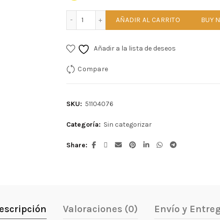
TÓNICO FACIAL DE ÁRBOL DE TÉ (MELALEUCA
AÑADIR AL CARRITO
BUY 
Añadir a la lista de deseos
Compare
SKU:
51104076
Categoría:
Sin categorizar
Share
escripción
Valoraciones (0)
Envío y Entre