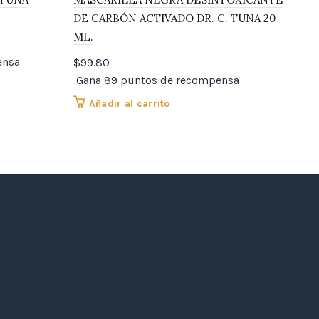
DE CARBÓN ACTIVADO DR. C. TUNA 20
DR.
ML.
$
29
ensa
Gan
$
99.80
Gana 89 puntos de recompensa
Añadir al carrito