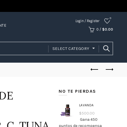
0
Login / Register
NTE
0
/
$
0.00
SELECT CATEGORY
NO TE PIERDAS
 DE
LAVANDA
$
500.00
Gana 450
. C. TUNA
puntos de recompensa