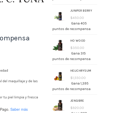
JUNIPER BERRY
$
450.00
Gana 405
puntos de recompensa
compensa
HO WOOD
$
350.00
Gana 315
puntos de recompensa
uedad
HELICHRYSUM
$
1,550.00
 del maquillaje y de las
Gana 1,395
puntos de recompensa
 tu piel limpia y fresca
JENGIBRE
$
920.00
Pago.
Saber más