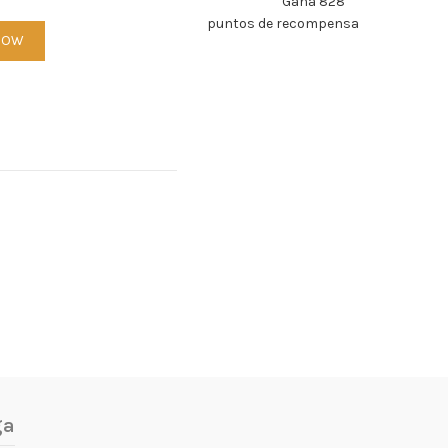
Gana 828
puntos de recompensa
) DR. C. TUNA 225 ML. cantidad
NOW
ga