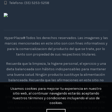
Telefono: (55) 5253-5258
HyperPlaza® Todos los derechos reservados. Las imagenes y las
marcas mencionadas en este sitio son con fines informativos y
para la comercializacion del producto del que se trate, por lo
tanto son propiedad de sus respectivos titulares.
Recuerda que la limpieza, la higiene personal, el ejercicio y una
dieta balanceada son hábitos indispensables para mantener
una buena salud. Ningún producto sustituye la alimentación
balanceada. Recuerda que las afirmaciones en este sitio no
representan ninguna clase de ayuda médica, en todos los casos
Usamos cookies para mejorar tu experiencia en nuestro
por favor consulta a tu medico. Este sitio no comercializa
sitio web, al continuar navegando estarás aceptando
productos destinados a tratar, prevenir o curar enfermedades.
nuestros términos y condiciones incluyendo el uso de
Los productos cosmeticos mostrados para la venta en este
cookies.
sitio tienen la funcion de mejorar la apariencia de la piel y no