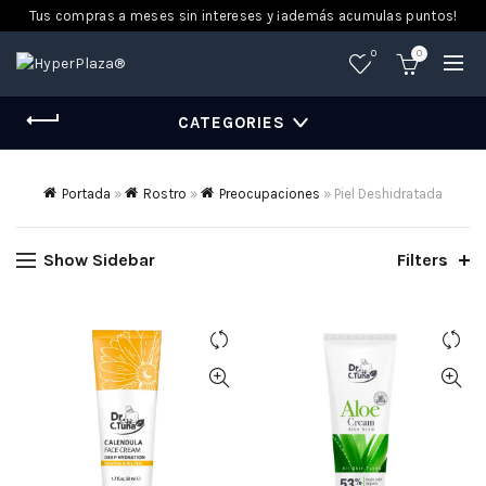
Tus compras a meses sin intereses y ¡además acumulas puntos!
0
0
CATEGORIES
Portada
»
Rostro
»
Preocupaciones
»
Piel Deshidratada
Show Sidebar
Filters