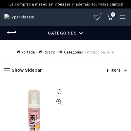
Tus compras a meses sin intereses y ¡además acumulas puntos!
0
0
CATEGORIES
Portada
»
Rostro
»
Categorias
»
Protección Solar
Show Sidebar
Filters