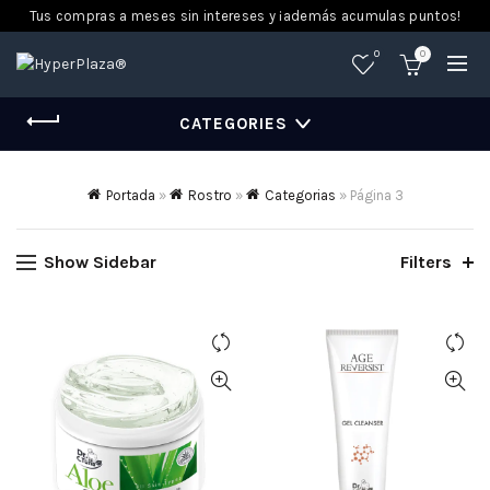
Tus compras a meses sin intereses y ¡además acumulas puntos!
0
0
CATEGORIES
Portada
»
Rostro
»
Categorias
»
Página 3
Show Sidebar
Filters