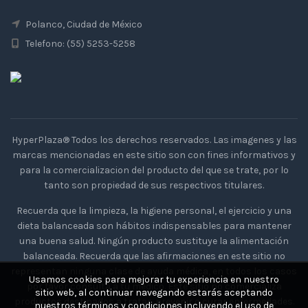
Polanco, Ciudad de México
Telefono: (55) 5253-5258
HyperPlaza® Todos los derechos reservados. Las imagenes y las
marcas mencionadas en este sitio son con fines informativos y
para la comercializacion del producto del que se trate, por lo
tanto son propiedad de sus respectivos titulares.
Recuerda que la limpieza, la higiene personal, el ejercicio y una
dieta balanceada son hábitos indispensables para mantener
una buena salud. Ningún producto sustituye la alimentación
balanceada. Recuerda que las afirmaciones en este sitio no
representan ninguna clase de ayuda médica, en todos los casos
Usamos cookies para mejorar tu experiencia en nuestro
por favor consulta a tu medico. Este sitio no comercializa
sitio web, al continuar navegando estarás aceptando
productos destinados a tratar, prevenir o curar enfermedades.
nuestros términos y condiciones incluyendo el uso de